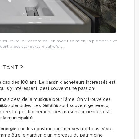
 structurel ou encore en lien avec l’isolation, la plomberie et
ondent à des standards d’autrefois.
UTANT ?
e cap des 100 ans. Le bassin d’acheteurs intéressés est
qui s’y intéressent, c’est souvent une passion!
mais c’est de la musique pour l’âme. On y trouve des
raux
splendides. Les
terrains
sont souvent généreux,
’ombre. Le positionnement des maisons anciennes est
 la municipalité
.
e
énergie
que les constructions neuves n’ont pas. Vivre
omme être le gardien d’un morceau du patrimoine