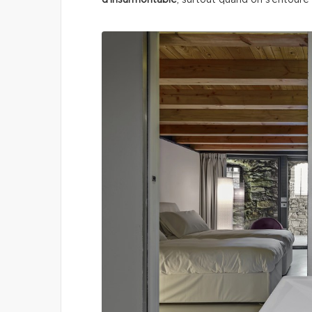
d’insurmontable
, surtout quand on s’entoure