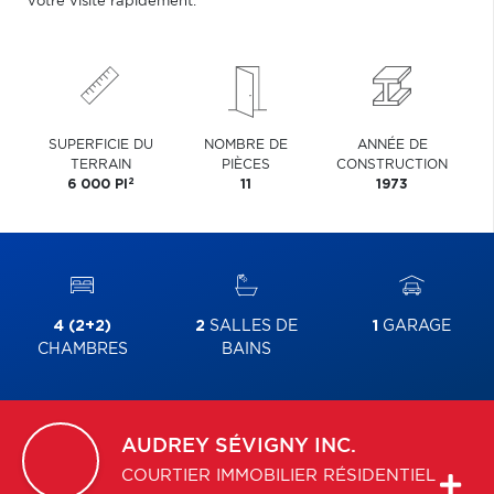
votre visite rapidement.
SUPERFICIE DU
NOMBRE DE
ANNÉE DE
TERRAIN
PIÈCES
CONSTRUCTION
2
6 000 PI
11
1973
4 (2+2)
2
SALLES DE
1
GARAGE
CHAMBRES
BAINS
AUDREY
SÉVIGNY INC.
COURTIER IMMOBILIER RÉSIDENTIEL