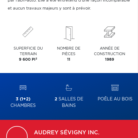
par l'abri-auto. Elle a été entretenu d'une façon incomparable
et aucun travaux majeurs y sont à prévoir.
SUPERFICIE DU
NOMBRE DE
ANNÉE DE
TERRAIN
PIÈCES
CONSTRUCTION
2
9 600 PI
11
1989
3 (1+2)
2
SALLES DE
POÊLE AU BOIS
CHAMBRES
BAINS
AUDREY
SÉVIGNY INC.