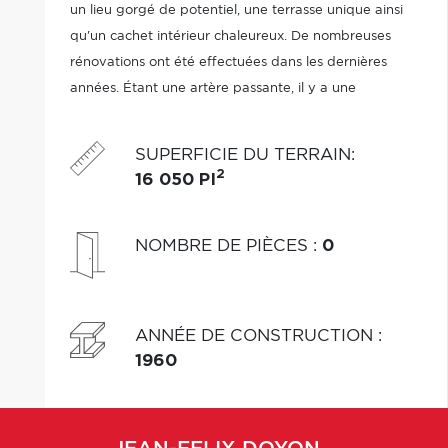
un lieu gorgé de potentiel, une terrasse unique ainsi
qu'un cachet intérieur chaleureux. De nombreuses
rénovations ont été effectuées dans les dernières
années. Étant une artère passante, il y a une
excellente visibilité et plusieurs espaces de
stationnement.
SUPERFICIE DU TERRAIN
:
2
16 050 PI
NOMBRE DE PIÈCES
:
0
ANNÉE DE CONSTRUCTION
:
1960