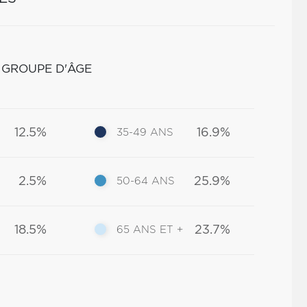
 GROUPE D'ÂGE
12.5%
16.9%
35-49 ANS
2.5%
25.9%
50-64 ANS
18.5%
23.7%
65 ANS ET +