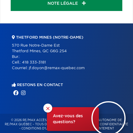
NOTE LÉGALE
THETFORD MINES (NOTRE-DAME)
570 Rue Notre-Dame Est
Thetford Mines, QC G6G 2S4
Bur.:
Cell.:
418 333-3181
Courriel:
jf.doyon@remax-quebec.com
RESTONS EN CONTACT
×
Avez-vous des
© 2026 RE/MAX ACCÈS – FRANCHISÉ INDÉPENDANT ET AUTONOME DE
questions?
RE/MAX QUÉBEC – TOUS DROITS RÉSERVÉS -
POLITIQUE DE CONFIDENTIALITÉ
-
CONDITIONS D'UTILISATION
-
GESTION DU CONSENTEMENT