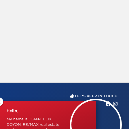
LET'S KEEP IN TOUCH
×
Hello,
My name is JEAN-FELIX
DOYON, RE/MAX real estate