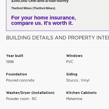
$340,000 One-and-a-half-storey
Thetford Mines (Thetford Mines)
For your home insurance,
compare us. It's worth it.
BUILDING DETAILS AND PROPERTY INTE
Year built
Windows
1996
PVC
Foundation
Siding
Poured concrete
Stucco
,
Vinyl
Washer/Dryer (installation)
Kitchen Cabinets
Powder room : RC
Melamine