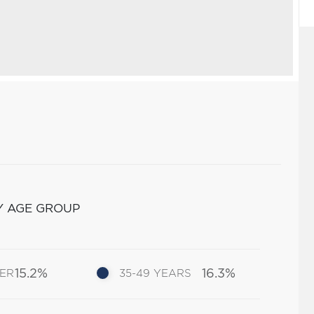
Y AGE GROUP
15.2%
16.3%
DER
35-49 YEARS