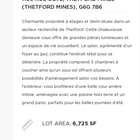
(THETFORD MINES),
G6G 7B6
Charmante propriété à étages et demi située dans un
secteur recherché de Thetford! Cette chaleureuse
demeure vous offre de grandes pièces lumineuses et
un espace de vie accueillant. Le salon, agrémenté d'un
foyer au gaz, constitue l'endroit idéal pour se
détendre. La propriété comprend 3 chambres à
coucher ainsi qu'un sous-sol offrant plusieurs
possibilités d'aménagement selon vos besoins. À
l'extérieur, vous profiterez d'une belle cour arrière
intime, aménagée avec une piscine hors terre et un
grand patio, parfaits pour les belles journées d'été.
Située dans un quartier prisé, à proximité des services
cette propriété plaira à votre famille.
LOT AREA
:
6,725 SF