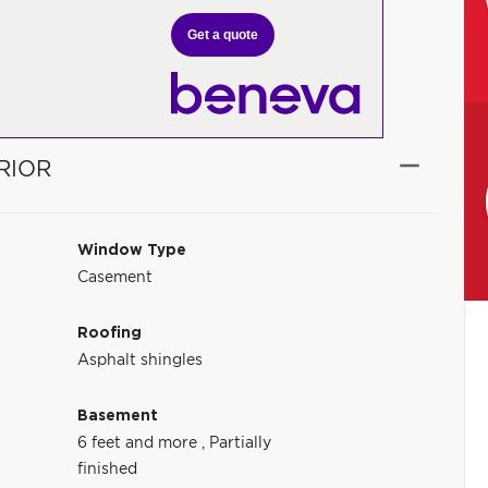
Get a quote
RIOR
Window Type
Casement
Roofing
Asphalt shingles
Basement
6 feet and more
,
Partially
finished