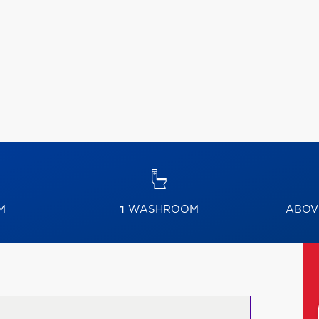
M
1
WASHROOM
ABOV