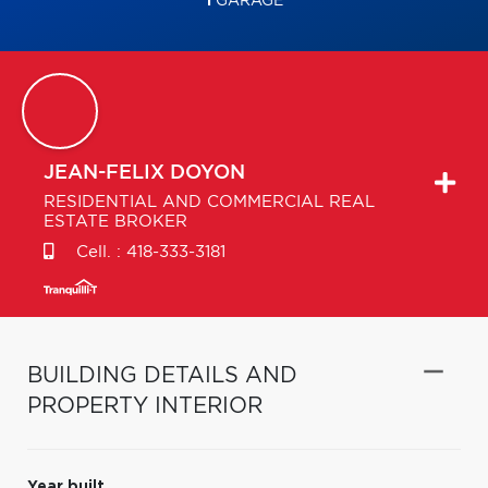
1
GARAGE
JEAN-FELIX
DOYON
RESIDENTIAL AND COMMERCIAL REAL
ESTATE BROKER
Cell. :
418-333-3181
BUILDING DETAILS AND
PROPERTY INTERIOR
Year built