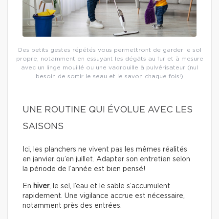
Des petits gestes répétés vous permettront de garder le sol
propre, notamment en essuyant les dégâts au fur et à mesure
avec un linge mouillé ou une vadrouille à pulvérisateur (nul
besoin de sortir le seau et le savon chaque fois!)
UNE ROUTINE QUI ÉVOLUE AVEC LES
SAISONS
Ici, les planchers ne vivent pas les mêmes réalités
en janvier qu’en juillet. Adapter son entretien selon
la période de l’année est bien pensé!
En
hiver
, le sel, l’eau et le sable s’accumulent
rapidement. Une vigilance accrue est nécessaire,
notamment près des entrées.